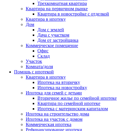
Трехкомнатная квартира
Квартира на первичном рынке
Квартира в новостройке с отделкой
Квартира в ипотеку
Дом
Дом с землей
Дача с участком
Дом от застройщика
Коммерческое помещение
Офис
Склад
Участок
Комната/доля
Помощь с ипотекой
Квартира в ипотеку
Ипотека на вторичку
Ипотека на новостройку
Ипотека для семей с детьми
Вторичное жилье по семейной ипотеке
Квартира по семейной ипотеке
Ипотека с материнским капиталом
Ипотека на строительство дома
Ипотека на участок с домом
Коммерческая ипотека
Рефинансирование ипотеки