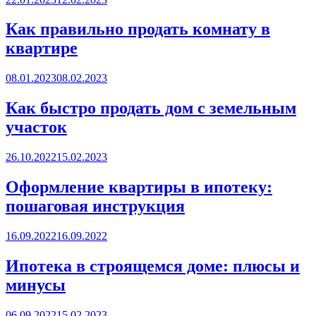
on
Как правильно продать комнату в
квартире
Posted
08.01.2023
08.02.2023
on
Как быстро продать дом с земельным
участок
Posted
26.10.2022
15.02.2023
on
Оформление квартиры в ипотеку:
пошаговая инструкция
Posted
16.09.2022
16.09.2022
on
Ипотека в строящемся доме: плюсы и
минусы
Posted
06.09.2022
15.02.2023