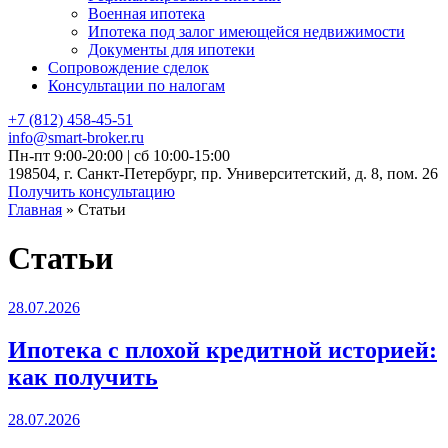
Военная ипотека
Ипотека под залог имеющейся недвижимости
Документы для ипотеки
Сопровождение сделок
Консультации по налогам
+7 (812) 458-45-51
info@smart-broker.ru
Пн-пт 9:00-20:00 | сб 10:00-15:00
198504, г. Санкт-Петербург, пр. Университетский, д. 8, пом. 26
Получить консультацию
Skip
Главная
»
Статьи
to
content
Статьи
Posted
28.07.2026
on
Ипотека с плохой кредитной историей:
как получить
Posted
28.07.2026
on